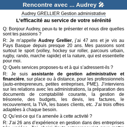
Rencontre avec ... Audrey 🎤
Audrey GRELLIER Gestion administrative
L’efficacité au service de votre sérénité
Q: Bonjour Audrey, peux-tu te présenter et nous dire quelles
sont tes passions ?
R: Je m’appelle
Audrey Grellier
, j’ai 47 ans et je vis au
Pays Basque depuis presque 20 ans. Mes passions sont
surtout le sport (volley, hockey sur roller, parcours urbain,
rugby, rando, marche rapide) et la nature, qui est essentielle
pour moi.
Q: Quels services proposes-tu et à qui s’adressent-ils ?
R: Je suis
assistante de gestion administrative et
financière
, sur place ou à distance, pour les professionnels
(auto-entrepreneurs, petites entreprises, PME). J’interviens
sur les relations avec les administrations, la préparation des
documents de comptabilité courante, la gestion de
trésorerie, des budgets, les devis, les factures, le
recouvrement, la TVA, les bases clients, etc. J’ai trois offres
adaptées à chaque besoin.
Q: Qu’est-ce qui t’a amenée à cette activité ?
R: J’ai 26 ans d’expérience en gestion dans des entreprises