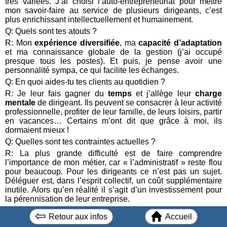
très variées. J’ai choisi l’auto-entrepreneuriat pour mettre
mon savoir-faire au service de plusieurs dirigeants, c’est
plus enrichissant intellectuellement et humainement.
Q: Quels sont tes atouts ?
R: Mon
expérience diversifiée
, ma
capacité d’adaptation
et ma connaissance globale de la gestion (j’ai occupé
presque tous les postes). Et puis, je pense avoir une
personnalité sympa, ce qui facilite les échanges.
Q: En quoi aides-tu tes clients au quotidien ?
R: Je leur fais gagner du
temps
et j’allège leur
charge
mentale
de dirigeant. Ils peuvent se consacrer à leur activité
professionnelle, profiter de leur famille, de leurs loisirs, partir
en vacances… Certains m’ont dit que grâce à moi, ils
dormaient mieux !
Q: Quelles sont tes contraintes actuelles ?
R: La plus grande difficulté est de faire comprendre
l’importance de mon métier, car « l’administratif » reste flou
pour beaucoup. Pour les dirigeants ce n’est pas un sujet.
Déléguer est, dans l’esprit collectif, un coût supplémentaire
inutile. Alors qu’en réalité il s’agit d’un investissement pour
la pérennisation de leur entreprise.
Q: Comment les habitants d’Urcuit peuvent-ils t’aider ?
⇦
Retour aux infos
Accueil
R: Pour les particuliers, je propose aussi mon aide en cas